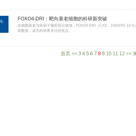
FOXO4-DRI：靶向衰老细胞的科研新突破
01-
​在细胞衰老与疾病干预的前沿领域，FOXO4-DRI（CAS：2460055
前数据，成为科研界关注的焦点。
首页
<<
3
4
5
6
7
8
9
10
11
12
>>