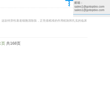
邮箱：
sales1@gotopbio.com
sales1@gotopbio.com
-10-9）这款特异性衰老细胞清除肽，正凭借精准的作用机制和扎实的临床
末页
共
168
页