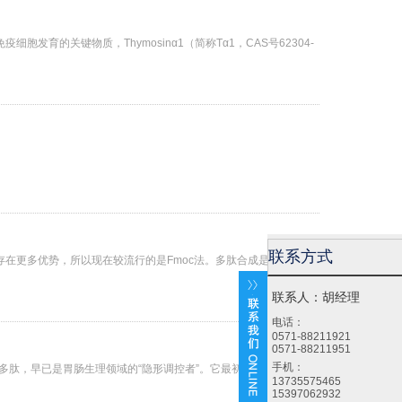
育的关键物质，Thymosinα1（简称Tα1，CAS号62304-
联系方式
Boc存在更多优势，所以现在较流行的是Fmoc法。多肽合成是一个重复
联系人：胡经理
电话：
0571-88211921
0571-88211951
手机：
被发现的多肽，早已是胃肠生理领域的“隐形调控者”。它最初以血管舒张作用
13735575465
15397062932