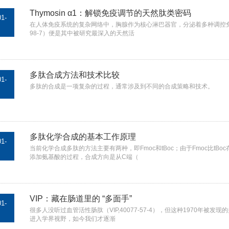
Thymosin α1：解锁免疫调节的天然肽类密码
01-
在人体免疫系统的复杂网络中，胸腺作为核心淋巴器官，分泌着多种调控免疫细胞发
98-7）便是其中被研究最深入的天然活
多肽合成方法和技术比较
01-
多肽的合成是一项复杂的过程，通常涉及到不同的合成策略和技术。
多肽化学合成的基本工作原理
01-
当前化学合成多肽的方法主要有两种，即Fmoc和tBoc；由于Fmoc比t
添加氨基酸的过程，合成方向是从C端（
VIP：藏在肠道里的 “多面手”
01-
​很多人没听过血管活性肠肽（VIP,40077-57-4），但这种1970年
进入学界视野，如今我们才逐渐