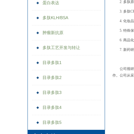
2. 多
蛋白表达
3. 多肽
多肽KLH/BSA
4. 化
5. 特
肿瘤新抗原
6. 商
多肽工艺开发与转让
7. 新
目录多肽1
公司视研
作。公司从采
目录多肽2
目录多肽3
目录多肽4
目录多肽5