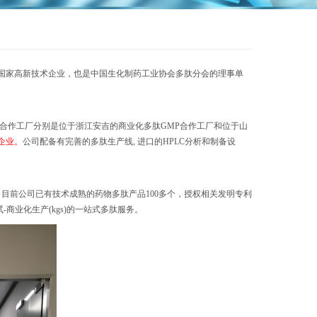
国家高新技术企业
，
也是中国生化制药工业协会多肽分会的理事单
合作工厂分别是位于浙江安吉的商业化多肽
GMP合作工厂和位于山
企业。
公司配备有
完善的多肽生产线
,
进口的
HPLC分析和制备设
。
目前公司
已
有
技术
成熟的
药物
多肽产品10
0多
个
，
授权相关发明专利
中试-商业化生产(kgs)的一站式多肽服务。