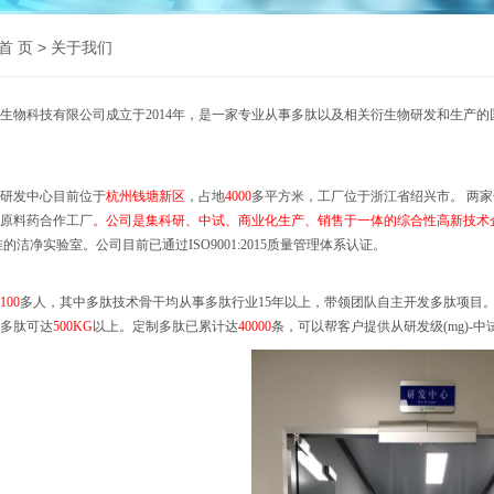
首 页
> 关于我们
生物科技有限公司
成立于
2014年，
是一家专业从事多肽以及相关衍生物研发和生产的
研发中心
目前
位于
杭州
钱塘新区
，占地
4
000
多平方米
，
工厂位于
浙江省绍兴市
。
两家
原料药合作工厂
。公司
是集科研、中试、商业化生产、销售于一体的综合性高新技术
准的
洁净
实验室
。
公司目前已通过
ISO9001:2015质量管理体系认证。
100
多人，其中多肽技术骨干均从事多肽行业
15年以上，带领团队自主开发多肽项目
多肽
可达
500KG
以上。
定制多肽已累计达
40000
条，可以帮客户提供从研发级
(mg)-