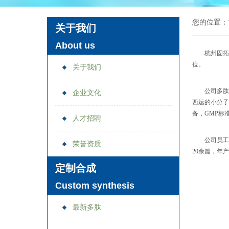
您的位置：
关于我们
About us
杭州固拓
位。
关于我们
公司
多肽
企业文化
西运的小分子
备，GMP
标
人才招聘
公司员工
荣誉资质
2
0余篇
，
年产
定制合成
Custom synthesis
最新多肽