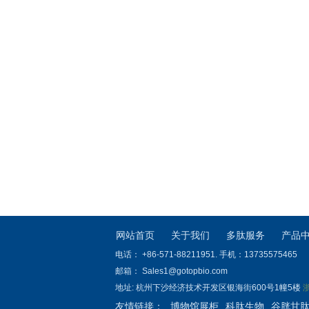
网站首页
关于我们
多肽服务
产品
电话： +86-571-88211951. 手机：13735575465
邮箱： Sales1@gotopbio.com
地址: 杭州下沙经济技术开发区银海街600号1幢5楼
浙
友情链接：
博物馆展柜
科肽生物
谷胱甘