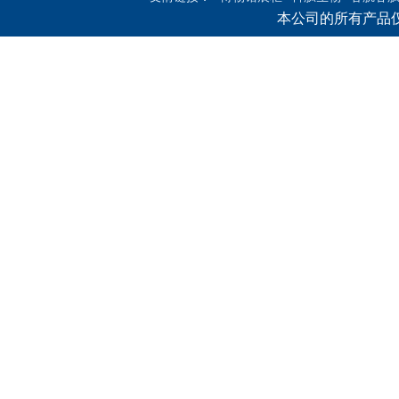
本公司的所有产品
商标转让
浙江化工原料
装修网
中国旅游