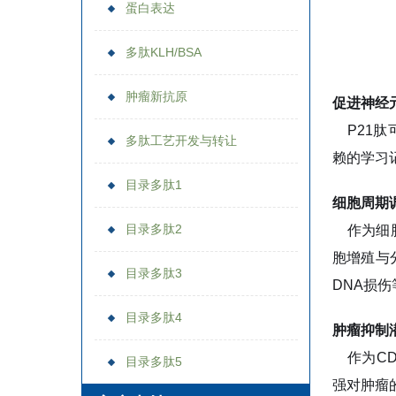
蛋白表达
多肽KLH/BSA
肿瘤新抗原
促进神经
P21肽
多肽工艺开发与转让
赖的学习
目录多肽1
细胞周期
目录多肽2
作为细胞
胞增殖与
目录多肽3
DNA损
目录多肽4
肿瘤抑制
作为CD
目录多肽5
强对肿瘤的