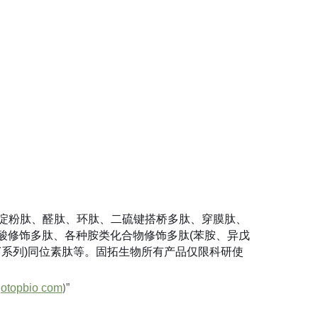
、淀粉肽、醛肽、环肽、二硫键搭桥多肽、穿膜肽、
类酸修饰多肽、各种胺类化合物修饰多肽(苯胺、异戊
、CY系列)同位素肽等。固拓生物所有产品仅限科研使
otopbio com
”
)