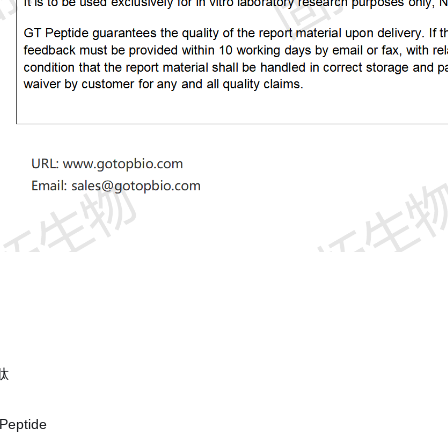
肽
eptide