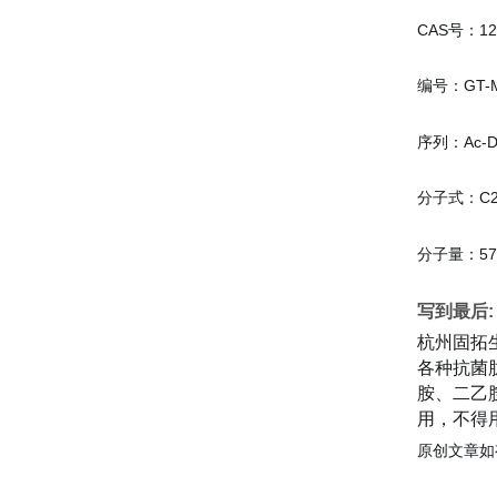
CAS号：124
编号：GT-M
序列：Ac-DG
分子式：C2
分子量：578
写到最后:
杭州固拓
各种抗菌
胺、二乙胺
用，不得
原创文章如