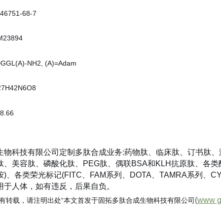
6751-68-7
23894
GL(A)-NH2, (A)=Adam
7H42N6O8
.66
生物科技有限公司定制多肽合成业务:药物肽、临床肽、订书肽
肽、美容肽、磷酸化肽、PEG肽、偶联BSA和KLH抗原肽、各
)、各类荣光标记(FITC、FAM系列、DOTA、TAMRA系列
用于人体，如有违反，后果自负。
(
www g
有转载，请注明出处“本文首发于固拓多肽合成生物科技有限公司